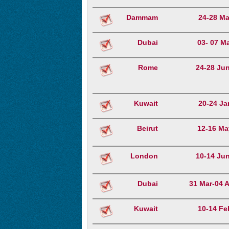
Dammam
24-28 Ma
Dubai
03- 07 M
Rome
24-28 Ju
Kuwait
20-24 Ja
Beirut
12-16 Ma
London
10-14 Ju
Dubai
31 Mar-04 A
Kuwait
10-14 Fe