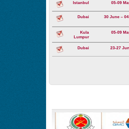
Istanbul
05-09 Ma
Dubai
30 June – 04
Kula
05-09 Ma
Lumpur
Dubai
23-27 Ju