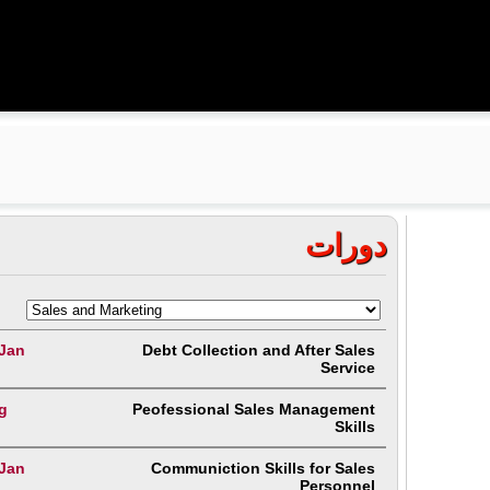
دورات
 Jan
Debt Collection and After Sales
Service
g
Peofessional Sales Management
Skills
 Jan
Communiction Skills for Sales
Personnel