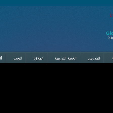
C
Gl
 التدريب
المدربين
الخطة التدريبية
عملاؤنا
البحث
أل