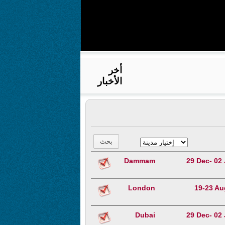
أخر
الأخبار
Dammam
29 Dec- 02
London
19-23 Au
Dubai
29 Dec- 02