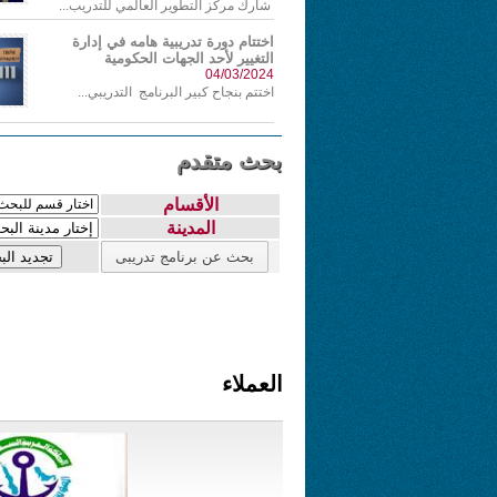
شارك مركز التطوير العالمي للتدريب...
اختتام دورة تدريبية هامه في إدارة
التغيير لأحد الجهات الحكومية
04/03/2024
اختتم بنجاح كبير البرنامج التدريبي...
بحث متقدم
الأقسام
المدينة
العملاء