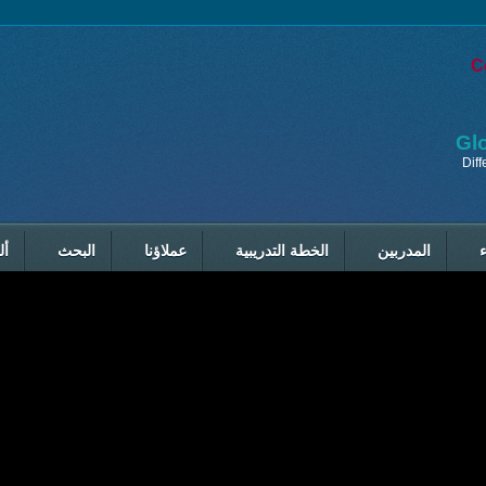
C
Gl
Differen
المدربين
الخطة التدريبية
عملاؤنا
البحث
أل