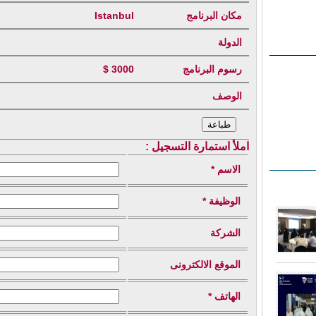
مكان البرنامج
Istanbul
الدولة
رسوم البرنامج
3000 $
الوصف
املأ استمارة التسجيل :
الاسم *
الوظيفة *
الشركة
الموقع الالكترونى
الهاتف *