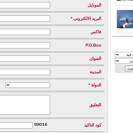
الموبايل
البريد الالكترونى *
فاكس
P.O.Box
العنوان
المدينة
الدولة *
التعليق
كود التاكيد